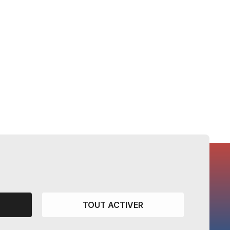
CANTONS PARTENAIRES
Vaud
TOUT ACTIVER