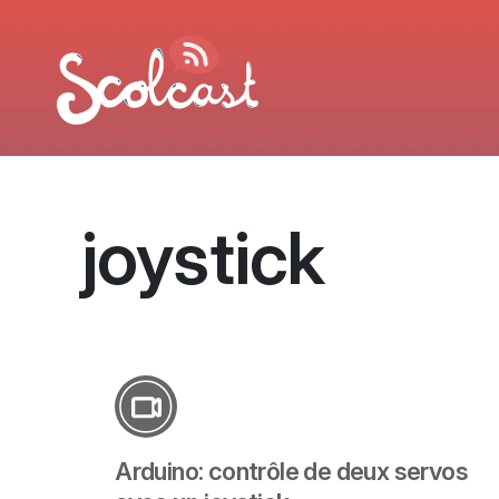
Aller au contenu principal
joystick
Arduino: contrôle de deux servos