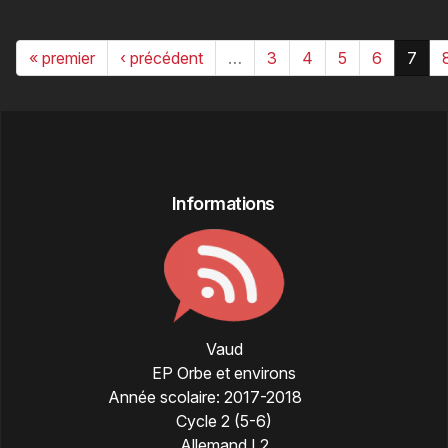
« premier
‹ précédent
…
3
4
5
6
7
Informations
Vaud
EP Orbe et environs
Année scolaire:
2017-2018
Cycle 2 (5-6)
Allemand L2