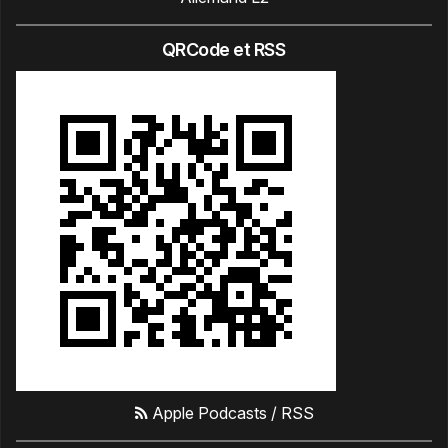
QRCode et RSS
Apple Podcasts
/
RSS