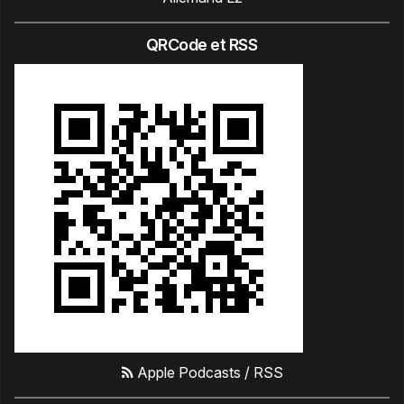
QRCode et RSS
Apple Podcasts
/
RSS