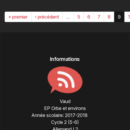
« premier
‹ précédent
…
5
6
7
8
9
Informations
Vaud
EP Orbe et environs
Année scolaire:
2017-2018
Cycle 2 (5-6)
Allemand L2