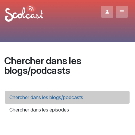
Aller au contenu principal
Chercher dans les
blogs/podcasts
Onglets principaux
Chercher dans les blogs/podcasts
(onglet actif)
Chercher dans les épisodes