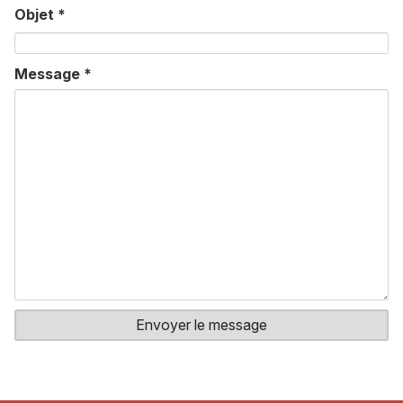
Objet
*
Message
*
Envoyer le message