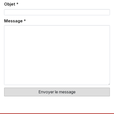
Objet
*
Message
*
Envoyer le message