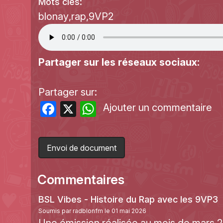
Mots clés:
blonay
rap
9VP2
Partager sur les réseaux sociaux:
Partager sur:
Facebook
X
WhatsApp
Ajouter un commentaire
Envoi de document
Commentaires
BSL Vibes - Histoire du Rap avec les 9VP3
Soumis par
radblonfm
le 01 mai 2026