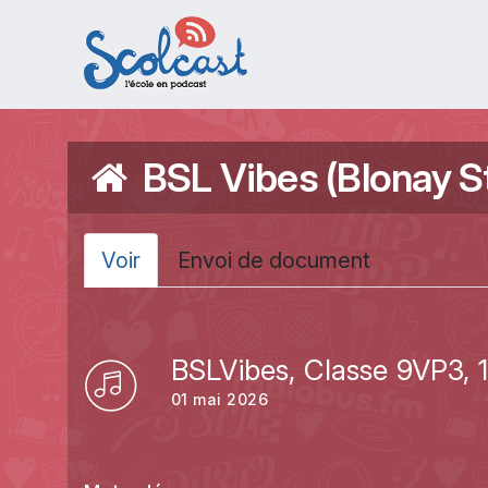
Aller au contenu principal
BSL Vibes (Blonay S
Onglets principa
Voir
(onglet
Envoi de document
actif)
BSLVibes, Classe 9VP3, 1
01 mai 2026