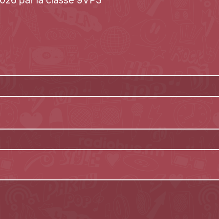
026 par la classe 9VP3