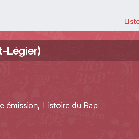
List
t-Légier)
ux
e émission, Histoire du Rap