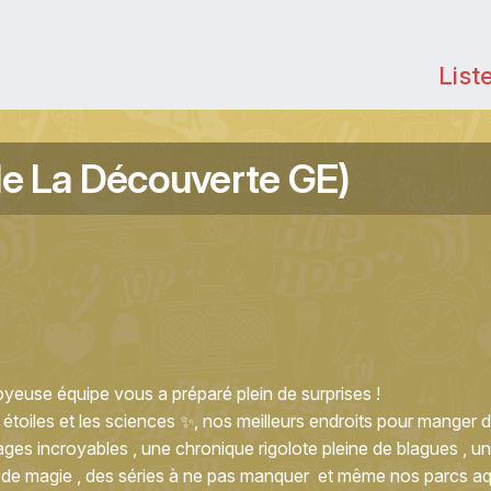
List
le La Découverte GE)
oyeuse équipe vous a préparé plein de surprises !
toiles et les sciences ✨, nos meilleurs endroits pour manger 
ges incroyables , une chronique rigolote pleine de blagues , u
 de magie , des séries à ne pas manquer et même nos parcs a