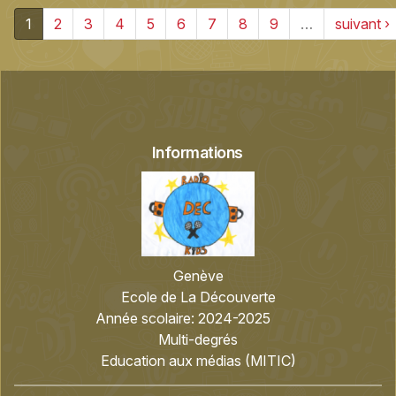
1
2
3
4
5
6
7
8
9
…
suivant ›
Informations
Genève
Ecole de La Découverte
Année scolaire:
2024-2025
Multi-degrés
Education aux médias (MITIC)