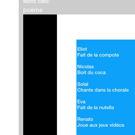
Mots clés:
poème