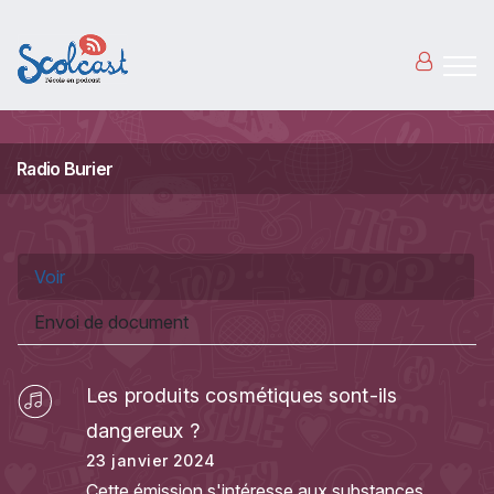
Aller au contenu principal
Radio Burier
Onglets principaux
Voir
(onglet actif)
Envoi de document
Les produits cosmétiques sont-ils
dangereux ?
23 janvier 2024
Cette émission s'intéresse aux substances