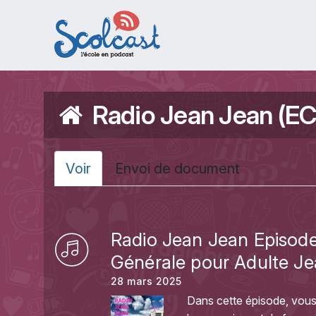
Aller au contenu principal
Radio Jean Jean (EC
Onglets principa
Voir
(onglet
Envoi de document
actif)
Radio Jean Jean Episode 
Générale pour Adulte Je
28 mars 2025
Dans cette épisode, vous