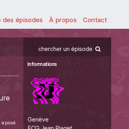
e des épisodes
À propos
Contact
chercher un épisode
Informations
ure
Genève
r a posé
ECG Jean Piaget