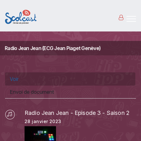
Aller au contenu principal
Radio Jean Jean (ECG Jean Piaget Genève)
Onglets principaux
Voir
(onglet actif)
Envoi de document
Radio Jean Jean - Episode 3 - Saison 2
28 janvier 2023