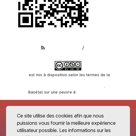
Apple Podcasts
/
RSS
Scolcast
est mis à disposition selon les termes de la
licence
Creative Commons Attribution - Pas d’Utilisation Commerciale -
Pas de Modification 3.0 non transposé
.
Basé(e) sur une oeuvre à
www.scolcast.ch
Ce site utilise des cookies afin que nous
puissions vous fournir la meilleure expérience
utilisateur possible. Les informations sur les