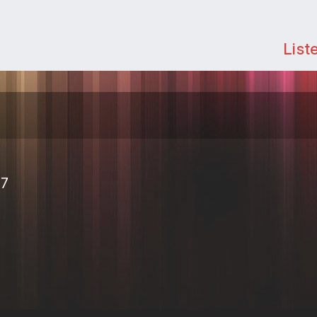
List
17