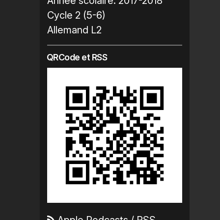
Année scolaire:
2017-2018
Cycle 2 (5-6)
Allemand L2
QRCode et RSS
Apple Podcasts
/
RSS