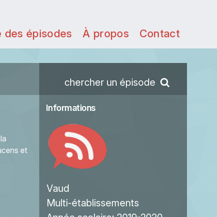
e des épisodes
À propos
Contact
chercher un épisode
Informations
la
ucens et
Vaud
Multi-établissements