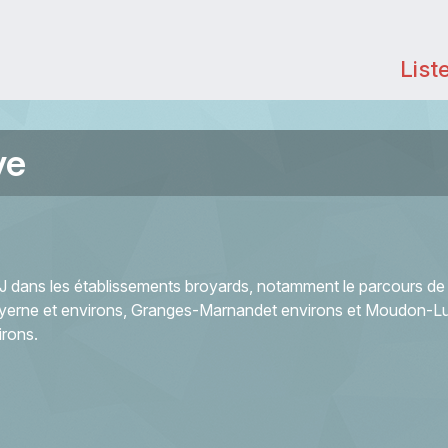
List
ye
JOJ dans les établissements broyards, notamment le parcours de 
Payerne et environs, Granges-Marnandet environs et Moudon-L
irons.