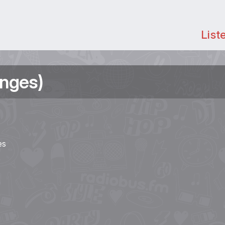
List
enges)
es