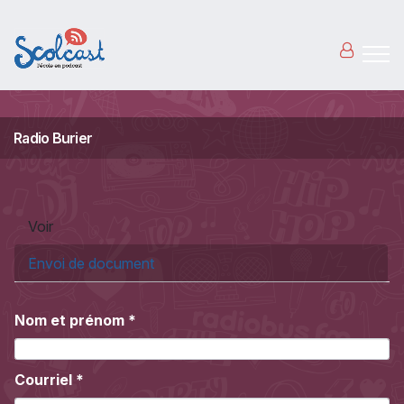
Aller au contenu principal
Radio Burier
Onglets principaux
Voir
Envoi de document
(onglet actif)
Nom et prénom
*
Courriel
*