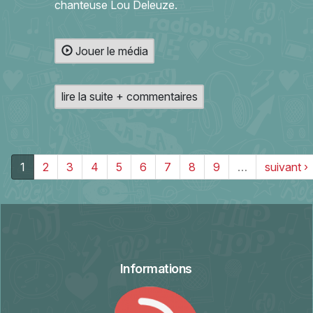
chanteuse Lou Deleuze.
Jouer le média
lire la suite + commentaires
1
2
3
4
5
6
7
8
9
…
suivant ›
Informations