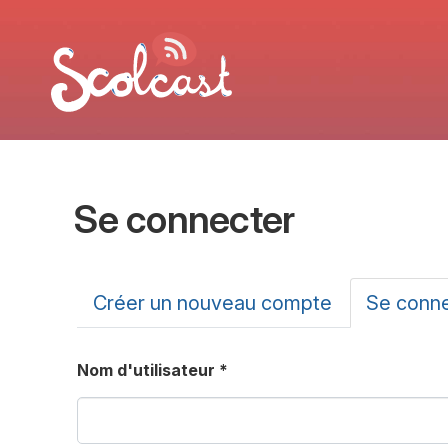
Aller au contenu principal
Se connecter
Onglets principa
Créer un nouveau compte
Se conn
Nom d'utilisateur
*