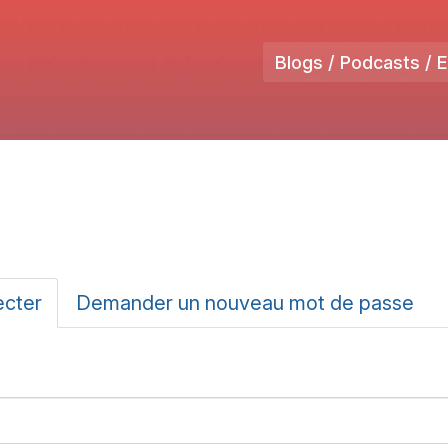
Blogs / Podcasts / 
ux
ecter
(onglet
Demander un nouveau mot de passe
actif)