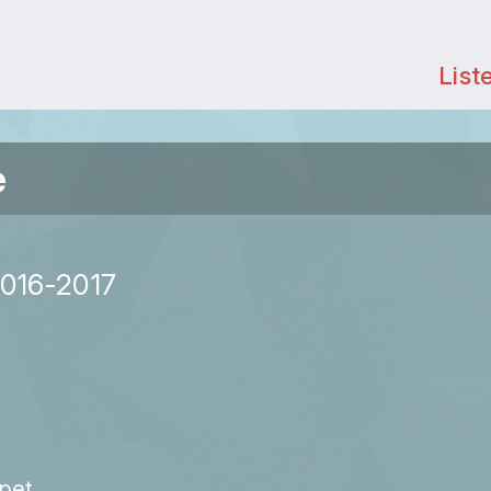
List
e
2016-2017
pet