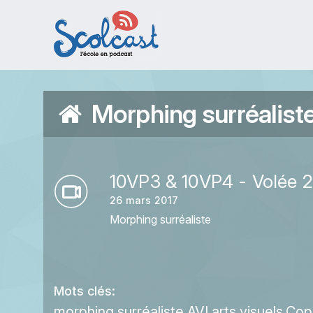
Aller au contenu principal
Morphing surréalist
10VP3 & 10VP4 - Volée 
26 mars 2017
Morphing surréaliste
Mots clés:
morphing
surréaliste
AVI
arts visuels
Cop