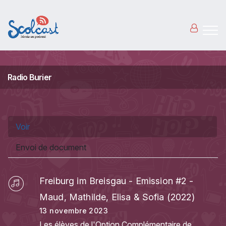
Aller au contenu principal
Radio Burier
Onglets principaux
Voir
(onglet actif)
Envoi de document
Freiburg im Breisgau - Emission #2 -
Maud, Mathilde, Elisa & Sofia (2022)
13 novembre 2023
Les élèves de l'Option Complémentaire de