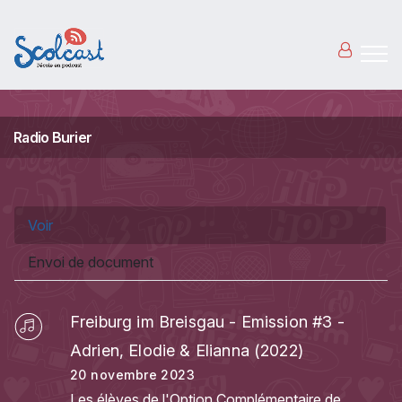
Aller au contenu principal
Radio Burier
Onglets principaux
Voir
(onglet actif)
Envoi de document
Freiburg im Breisgau - Emission #3 -
Adrien, Elodie & Elianna (2022)
20 novembre 2023
Les élèves de l'Option Complémentaire de