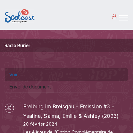
Aller au contenu principal
Radio Burier
Onglets principaux
Voir
(onglet actif)
Envoi de document
Freiburg im Breisgau - Emission #3 -
Ysaline, Salma, Emilie & Ashley (2023)
20 février 2024
Les élèves de l'Option Complémentaire de