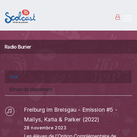
Aller au contenu principal
Radio Burier
Onglets principaux
Voir
(onglet actif)
Envoi de document
Freiburg im Breisgau - Emission #5 -
Maïlys, Katia & Parker (2022)
28 novembre 2023
Les élèves de l'Option Complémentaire de