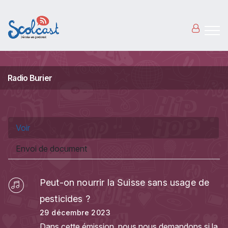
Aller au contenu principal
Radio Burier
Onglets principaux
Voir
(onglet actif)
Envoi de document
Peut-on nourrir la Suisse sans usage de
pesticides ?
29 décembre 2023
Dans cette émission, nous nous demandons si la