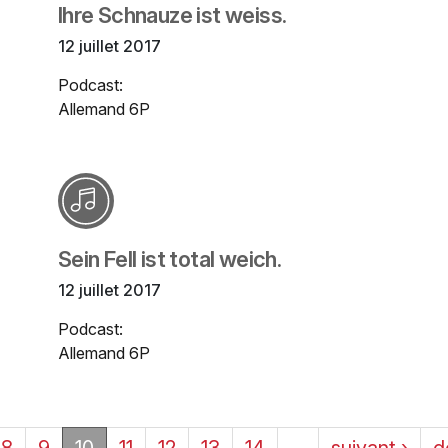
Ihre Schnauze ist weiss.
12 juillet 2017
Podcast:
Allemand 6P
Sein Fell ist total weich.
12 juillet 2017
Podcast:
Allemand 6P
8
9
10
11
12
13
14
…
suivant ›
d