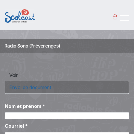
Aller au contenu principal
Radio Sono (Préverenges)
Onglets principaux
Voir
Envoi de document
(onglet actif)
Nom et prénom
*
Courriel
*