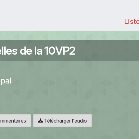
List
les de la 10VP2
pal
 commentaires
Télécharger l'audio