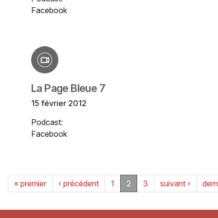
Facebook
La Page Bleue 7
15 février 2012
Podcast:
Facebook
« premier
‹ précédent
1
2
3
suivant ›
dern