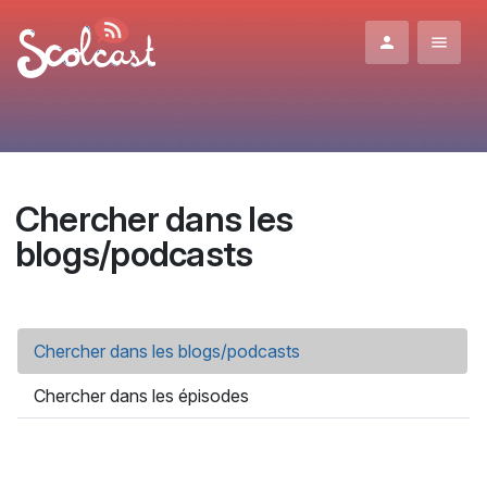
Aller au contenu principal
Chercher dans les
blogs/podcasts
Onglets principaux
Chercher dans les blogs/podcasts
(onglet actif)
Chercher dans les épisodes