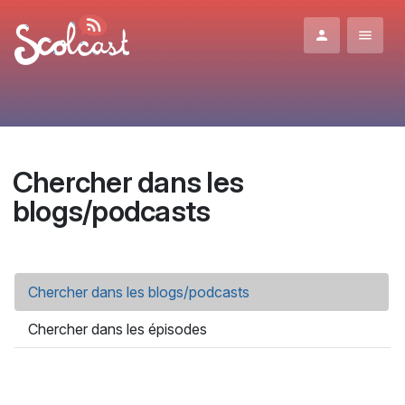
Aller au contenu principal
Chercher dans les
blogs/podcasts
Onglets principaux
Chercher dans les blogs/podcasts
(onglet actif)
Chercher dans les épisodes