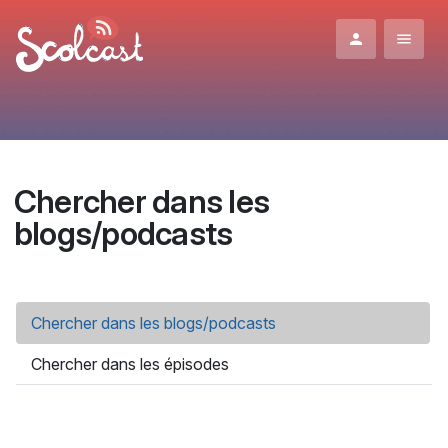
Aller au contenu principal
Chercher dans les
blogs/podcasts
Onglets principaux
Chercher dans les blogs/podcasts
(onglet actif)
Chercher dans les épisodes