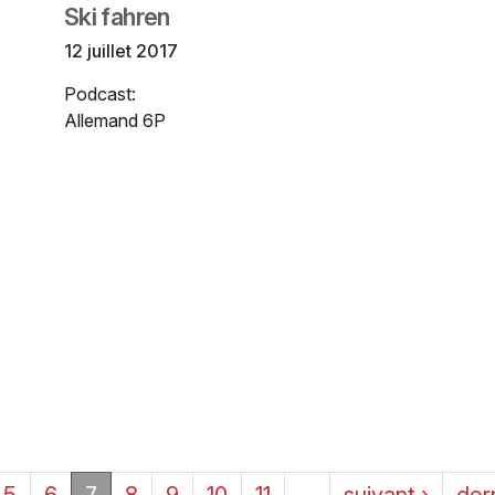
Ski fahren
12 juillet 2017
Podcast:
Allemand 6P
5
6
7
8
9
10
11
…
suivant ›
der